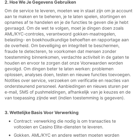
2. Hoe We Je Gegevens Gebruiken
Om de service te leveren, moeten we in staat zijn om je account
aan te maken en te beheren, je te laten spelen, stortingen en
opnames af te handelen en je de functies te geven die je hebt
gevraagd. Om de wet te volgen, moet je dingen doen zoals
AML/KYC-controles, verantwoord gokken-maatregelen,
belasting- en boekhoudkundige behoeften en rapportage aan
de overheid. Om beveiliging en integriteit te beschermen,
fraude te detecteren, te voorkomen dat mensen zonder
toestemming binnenkomen, verdachte activiteit in de gaten te
houden en ervoor te zorgen dat onze Voorwaarden worden
gevolgd. Om dingen beter te laten werken: problemen
oplossen, analyses doen, testen en nieuwe functies toevoegen.
Notities over service, verzoeken om verificatie en reacties van
ondersteunend personeel. Aanbiedingen en nieuws sturen per
e-mail, SMS of pushmeldingen, afhankelijk van je keuzes en de
van toepassing zijnde wet (indien toestemming is gegeven).
3. Wettelijke Basis Voor Verwerking
Contract: verwerking die nodig is om transacties te
voltooien en Casino Elite-diensten te leveren.
Gokken, AML/KYC en andere wetten moeten worden