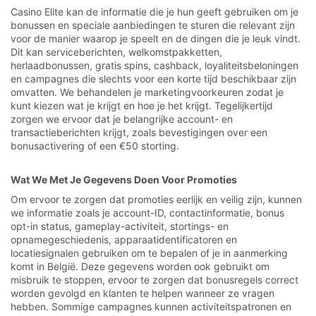
Casino Elite kan de informatie die je hun geeft gebruiken om je
bonussen en speciale aanbiedingen te sturen die relevant zijn
voor de manier waarop je speelt en de dingen die je leuk vindt.
Dit kan serviceberichten, welkomstpakketten,
herlaadbonussen, gratis spins, cashback, loyaliteitsbeloningen
en campagnes die slechts voor een korte tijd beschikbaar zijn
omvatten. We behandelen je marketingvoorkeuren zodat je
kunt kiezen wat je krijgt en hoe je het krijgt. Tegelijkertijd
zorgen we ervoor dat je belangrijke account- en
transactieberichten krijgt, zoals bevestigingen over een
bonusactivering of een €50 storting.
Wat We Met Je Gegevens Doen Voor Promoties
Om ervoor te zorgen dat promoties eerlijk en veilig zijn, kunnen
we informatie zoals je account-ID, contactinformatie, bonus
opt-in status, gameplay-activiteit, stortings- en
opnamegeschiedenis, apparaatidentificatoren en
locatiesignalen gebruiken om te bepalen of je in aanmerking
komt in België. Deze gegevens worden ook gebruikt om
misbruik te stoppen, ervoor te zorgen dat bonusregels correct
worden gevolgd en klanten te helpen wanneer ze vragen
hebben. Sommige campagnes kunnen activiteitspatronen en