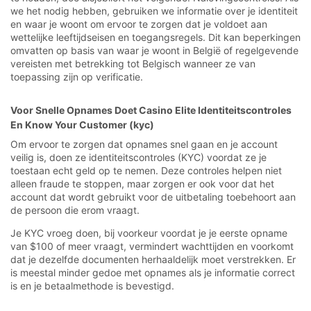
we het nodig hebben, gebruiken we informatie over je identiteit
en waar je woont om ervoor te zorgen dat je voldoet aan
wettelijke leeftijdseisen en toegangsregels. Dit kan beperkingen
omvatten op basis van waar je woont in België of regelgevende
vereisten met betrekking tot Belgisch wanneer ze van
toepassing zijn op verificatie.
Voor Snelle Opnames Doet Casino Elite Identiteitscontroles
En Know Your Customer (kyc)
Om ervoor te zorgen dat opnames snel gaan en je account
veilig is, doen ze identiteitscontroles (KYC) voordat ze je
toestaan echt geld op te nemen. Deze controles helpen niet
alleen fraude te stoppen, maar zorgen er ook voor dat het
account dat wordt gebruikt voor de uitbetaling toebehoort aan
de persoon die erom vraagt.
Je KYC vroeg doen, bij voorkeur voordat je je eerste opname
van $100 of meer vraagt, vermindert wachttijden en voorkomt
dat je dezelfde documenten herhaaldelijk moet verstrekken. Er
is meestal minder gedoe met opnames als je informatie correct
is en je betaalmethode is bevestigd.