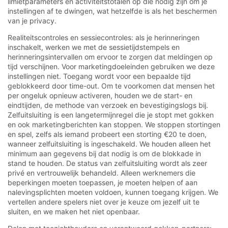
limietparameters en activiteitstotalen op die nodig zijn om je
instellingen af te dwingen, wat hetzelfde is als het beschermen
van je privacy.
Realiteitscontroles en sessiecontroles: als je herinneringen
inschakelt, werken we met de sessietijdstempels en
herinneringsintervallen om ervoor te zorgen dat meldingen op
tijd verschijnen. Voor marketingdoeleinden gebruiken we deze
instellingen niet. Toegang wordt voor een bepaalde tijd
geblokkeerd door time-out. Om te voorkomen dat mensen het
per ongeluk opnieuw activeren, houden we de start- en
eindtijden, de methode van verzoek en bevestigingslogs bij.
Zelfuitsluiting is een langetermijnregel die je stopt met gokken
en ook marketingberichten kan stoppen. We stoppen stortingen
en spel, zelfs als iemand probeert een storting €20 te doen,
wanneer zelfuitsluiting is ingeschakeld. We houden alleen het
minimum aan gegevens bij dat nodig is om de blokkade in
stand te houden. De status van zelfuitsluiting wordt als zeer
privé en vertrouwelijk behandeld. Alleen werknemers die
beperkingen moeten toepassen, je moeten helpen of aan
nalevingsplichten moeten voldoen, kunnen toegang krijgen. We
vertellen andere spelers niet over je keuze om jezelf uit te
sluiten, en we maken het niet openbaar.