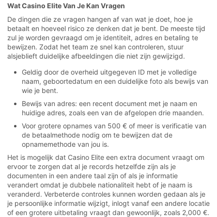
Wat Casino Elite Van Je Kan Vragen
De dingen die ze vragen hangen af van wat je doet, hoe je
betaalt en hoeveel risico ze denken dat je bent. De meeste tijd
zul je worden gevraagd om je identiteit, adres en betaling te
bewijzen. Zodat het team ze snel kan controleren, stuur
alsjeblieft duidelijke afbeeldingen die niet zijn gewijzigd.
Geldig door de overheid uitgegeven ID met je volledige
naam, geboortedatum en een duidelijke foto als bewijs van
wie je bent.
Bewijs van adres: een recent document met je naam en
huidige adres, zoals een van de afgelopen drie maanden.
Voor grotere opnames van 500 € of meer is verificatie van
de betaalmethode nodig om te bewijzen dat de
opnamemethode van jou is.
Het is mogelijk dat Casino Elite een extra document vraagt om
ervoor te zorgen dat al je records hetzelfde zijn als je
documenten in een andere taal zijn of als je informatie
verandert omdat je dubbele nationaliteit hebt of je naam is
veranderd. Verbeterde controles kunnen worden gedaan als je
je persoonlijke informatie wijzigt, inlogt vanaf een andere locatie
of een grotere uitbetaling vraagt dan gewoonlijk, zoals 2,000 €.