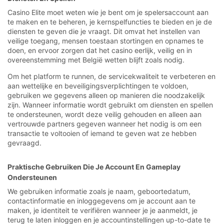
Casino Elite moet weten wie je bent om je spelersaccount aan
te maken en te beheren, je kernspelfuncties te bieden en je de
diensten te geven die je vraagt. Dit omvat het instellen van
veilige toegang, mensen toestaan stortingen en opnames te
doen, en ervoor zorgen dat het casino eerlijk, veilig en in
overeenstemming met België wetten blijft zoals nodig.
Om het platform te runnen, de servicekwaliteit te verbeteren en
aan wettelijke en beveiligingsverplichtingen te voldoen,
gebruiken we gegevens alleen op manieren die noodzakelijk
zijn. Wanneer informatie wordt gebruikt om diensten en spellen
te ondersteunen, wordt deze veilig gehouden en alleen aan
vertrouwde partners gegeven wanneer het nodig is om een
transactie te voltooien of iemand te geven wat ze hebben
gevraagd.
Praktische Gebruiken Die Je Account En Gameplay
Ondersteunen
We gebruiken informatie zoals je naam, geboortedatum,
contactinformatie en inloggegevens om je account aan te
maken, je identiteit te verifiëren wanneer je je aanmeldt, je
terug te laten inloggen en je accountinstellingen up-to-date te