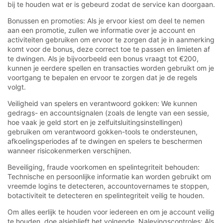
bij te houden wat er is gebeurd zodat de service kan doorgaan.
Bonussen en promoties: Als je ervoor kiest om deel te nemen
aan een promotie, zullen we informatie over je account en
activiteiten gebruiken om ervoor te zorgen dat je in aanmerking
komt voor de bonus, deze correct toe te passen en limieten af
te dwingen. Als je bijvoorbeeld een bonus vraagt tot €200,
kunnen je eerdere spellen en transacties worden gebruikt om je
voortgang te bepalen en ervoor te zorgen dat je de regels
volgt.
Veiligheid van spelers en verantwoord gokken: We kunnen
gedrags- en accountsignalen (zoals de lengte van een sessie,
hoe vaak je geld stort en je zelfuitsluitingsinstellingen)
gebruiken om verantwoord gokken-tools te ondersteunen,
afkoelingsperiodes af te dwingen en spelers te beschermen
wanneer risicokenmerken verschijnen.
Beveiliging, fraude voorkomen en spelintegriteit behouden:
Technische en persoonlijke informatie kan worden gebruikt om
vreemde logins te detecteren, accountovernames te stoppen,
botactiviteit te detecteren en spelintegriteit veilig te houden.
Om alles eerlijk te houden voor iedereen en om je account veilig
te houden, doe alsjeblieft het volgende. Nalevingscontroles: Als