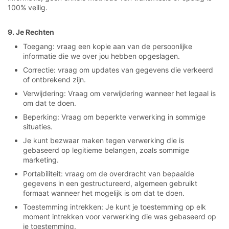
100% veilig.
9. Je Rechten
Toegang: vraag een kopie aan van de persoonlijke
informatie die we over jou hebben opgeslagen.
Correctie: vraag om updates van gegevens die verkeerd
of ontbrekend zijn.
Verwijdering: Vraag om verwijdering wanneer het legaal is
om dat te doen.
Beperking: Vraag om beperkte verwerking in sommige
situaties.
Je kunt bezwaar maken tegen verwerking die is
gebaseerd op legitieme belangen, zoals sommige
marketing.
Portabiliteit: vraag om de overdracht van bepaalde
gegevens in een gestructureerd, algemeen gebruikt
formaat wanneer het mogelijk is om dat te doen.
Toestemming intrekken: Je kunt je toestemming op elk
moment intrekken voor verwerking die was gebaseerd op
je toestemming.