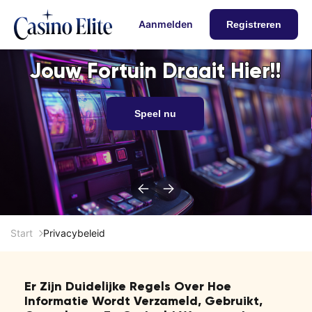
Aanmelden
Registreren
Jouw Fortuin Draait Hier!!
Speel nu
Start
Privacybeleid
Er Zijn Duidelijke Regels Over Hoe
Informatie Wordt Verzameld, Gebruikt,