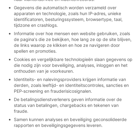
Gegevens die automatisch worden verzameld over
apparaten en technologie, zoals hun IP-adres, unieke
identificatoren, besturingssysteem, browsertype, taal,
tijdzone en crashlogs.
Informatie over hoe mensen een website gebruiken, zoals
de pagina's die ze bekijken, hoe lang ze op de site blijven,
de links waarop ze klikken en hoe ze navigeren door
spellen en promoties.
Cookies en vergelijkbare technologieën slaan gegevens op
die nodig zijn voor beveiliging, analyses, inloggen en het
onthouden van je voorkeuren.
Identiteits- en nalevingsproviders krijgen informatie van
derden, zoals leeftijd- en identiteitscontroles, sancties en
PEP-screening en frauderisicosignalen.
De betalingsdienstverleners geven informatie over de
status van betalingen, chargebacks en tekenen van
fraude.
Samen kunnen analyses en beveiliging geconsolideerde
rapporten en beveiligingsgegevens leveren.